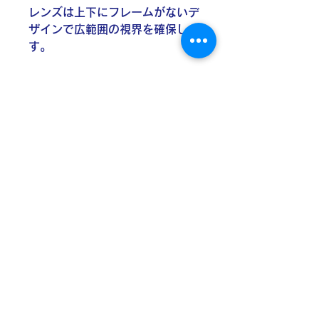
レンズは上下にフレームがないデ
ザインで広範囲の視界を確保しま
す。
走行時の上下振動により起こるサ
ングラスのズレを防ぐ「ノンスリ
ップラバー」を後頭部に当たるテ
ンプルの内側に採用しました。
ノーズパッドは、汗をかいてもズ
レにくく、肌触りも柔らかなラバ
ーを採用。内部に金属の芯が入っ
ているので、指で鼻幅も広げたり
狭めたり調整が可能。