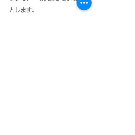
とします。
（1）本サービス利用者の体調
管理
（2）本サービス提供時間内に
おける利用者の体調不良及び
怪我など
（3）本サービス提供時間内に
おける荷物や貴重品等の紛失
や盗難
（4）本サービスのために移動
している時間での事故等